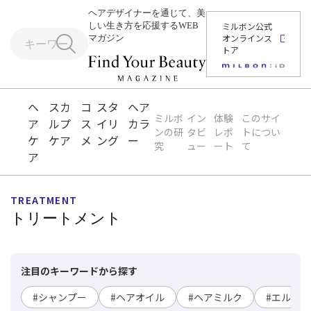
ヘアデザイナーを通じて、美
しい生き方を応援するWEB
ミルボン公式
オンラインス
マガジン
トア
ヘ
スカ
コ
スタ
ヘア
ミルボ
イン
体験
このサイ
ア
ルプ
ス
イリ
カラ
ンの研
タビ
レポ
トについ
ケ
ケア
メ
ング
ー
究
ュー
ート
て
ア
TREATMENT
トリートメント
注目のキーワードから探す
#シャンプー
#ヘアオイル
#ヘアミルク
#エルジュ