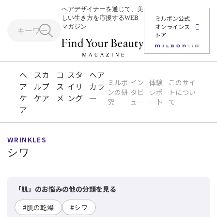
ヘアデザイナーを通じて、美
しい生き方を応援するWEB
ミルボン公式
オンラインス
マガジン
トア
ヘ
スカ
コ
スタ
ヘア
ミルボ
イン
体験
このサイ
ア
ルプ
ス
イリ
カラ
ンの研
タビ
レポ
トについ
ケ
ケア
メ
ング
ー
究
ュー
ート
て
ア
WRINKLES
シワ
「肌」のお悩みの他の分類を見る
#肌の乾燥
#シワ