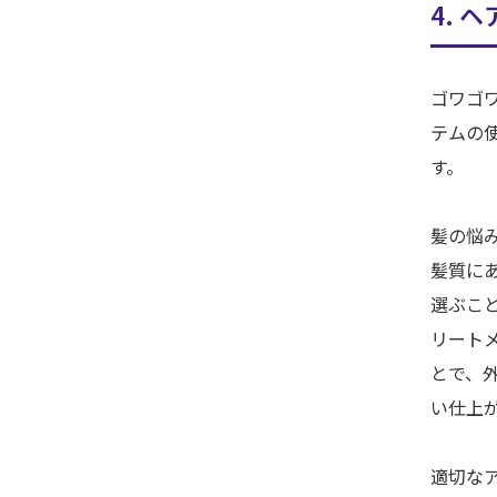
4. 
ゴワゴ
テムの
す。
髪の悩
髪質に
選ぶこ
リート
とで、
い仕上
適切な