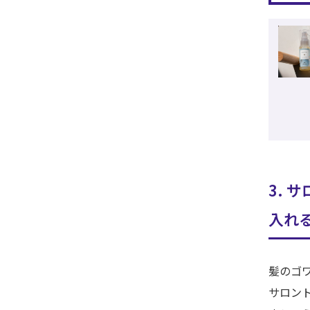
3. 
入れ
髪のゴ
サロン