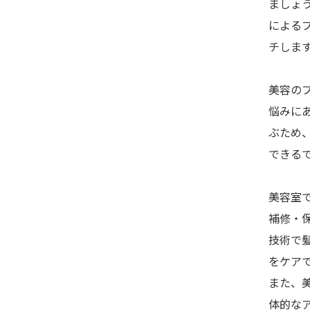
ましょ
による
チしま
美容の
悩みに
ぶため
できる
美容室
補修・
技術で
をケア
また、
体的な