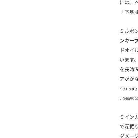
には、
「下地
ミルボ
ンキープ
ドオイル
います
を長時
アがか
*¹ブドウ種子
い②指通り③
ミイン
で深掘
ダメー