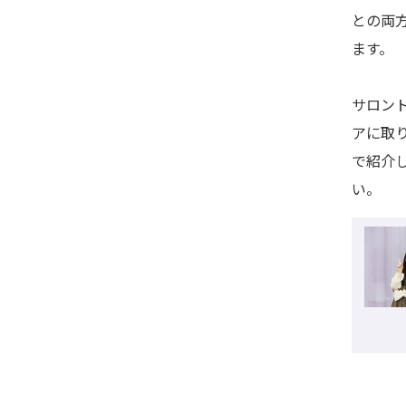
との両
ます。
サロン
アに取
で紹介
い。