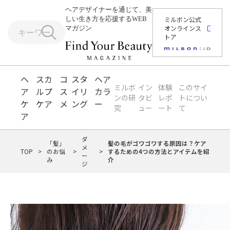
ヘアデザイナーを通じて、美
しい生き方を応援するWEB
ミルボン公式
オンラインス
マガジン
トア
ヘ
スカ
コ
スタ
ヘア
ミルボ
イン
体験
このサイ
ア
ルプ
ス
イリ
カラ
ンの研
タビ
レポ
トについ
ケ
ケア
メ
ング
ー
究
ュー
ート
て
ア
ダ
「髪」
髪の毛がゴワゴワする原因は？ケア
メ
TOP
>
のお悩
>
>
するための4つの方法とアイテムを紹
ー
み
介
ジ