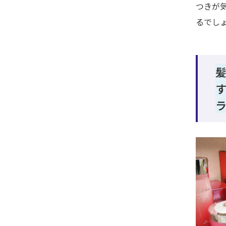
つきが
るでし
ラ