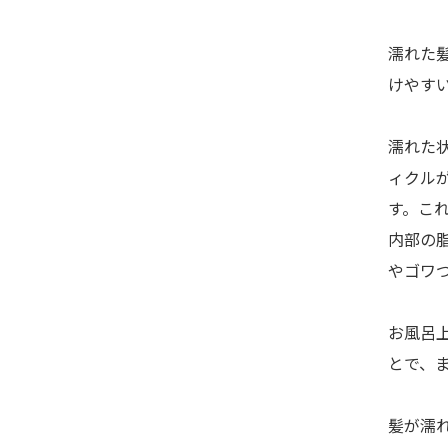
濡れた
けやす
濡れた
ィクル
す。こ
内部の
やゴワ
お風呂
とで、
髪が濡