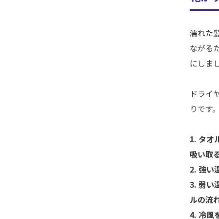
濡れた
ながる
にしま
ドライ
りです
1. タ
吸い取
2. 強
3. 弱
ルの流
4. 冷