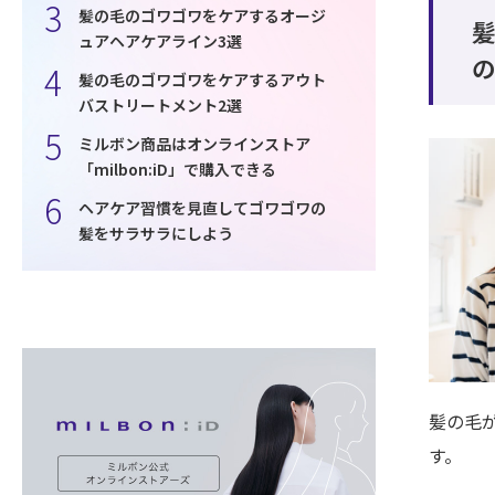
髪の毛のゴワゴワをケアするオージ
ュアヘアケアライン3選
髪の毛のゴワゴワをケアするアウト
バストリートメント2選
ミルボン商品はオンラインストア
「milbon:iD」で購入できる
ヘアケア習慣を見直してゴワゴワの
髪をサラサラにしよう
髪の毛
す。