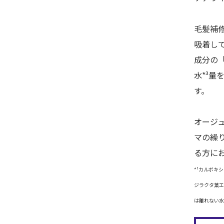
毛髪補修
吸着し
成分の
水*³
す。
オージ
マの繰
る方に
*¹カルボキ
ジラクタ葉エ
は離れない水