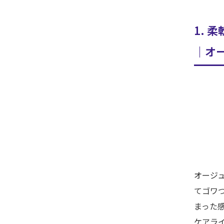
1. 
｜オ
オージ
てゴワ
まった
ケアラ