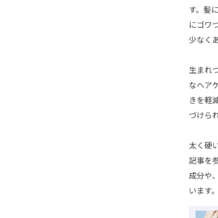
す。髪
にゴワ
少なく
生まれ
なヘア
きを軽
づけら
太く硬
記事を
成分や
います