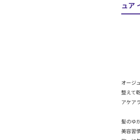
ュア 
オージュ
整えて
アケア
髪のゆ
美容習