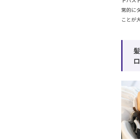
トバス
常的に
ことが