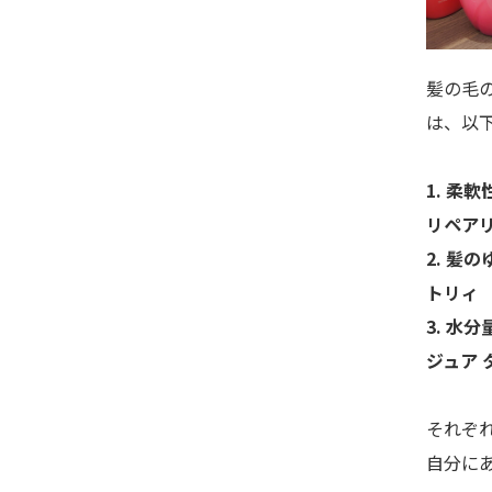
髪の毛
は、以
1. 柔
リペア
2. 髪
トリィ
3. 水
ジュア 
それぞ
自分に