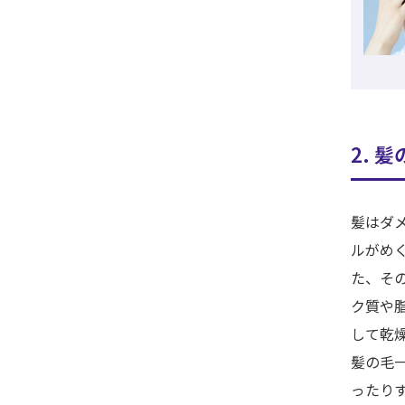
2. 
髪はダ
ルがめ
た、そ
ク質や
して乾
髪の毛
ったり