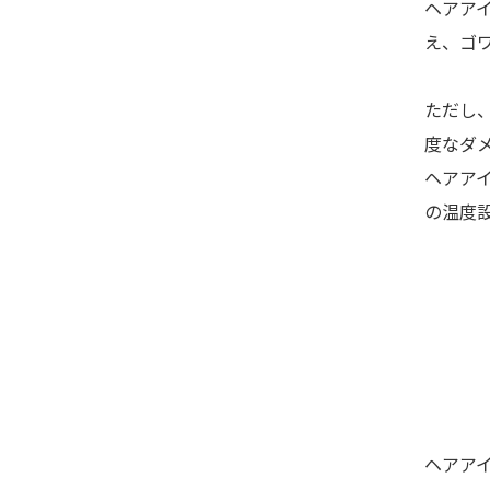
ヘアア
え、ゴ
ただし
度なダ
ヘアアイ
の温度
ヘアア