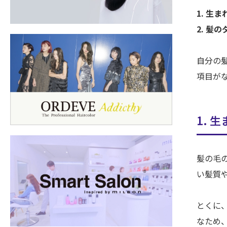
1. 生
2. 髪
自分の
項目が
1. 
髪の毛
い髪質
とくに
なため