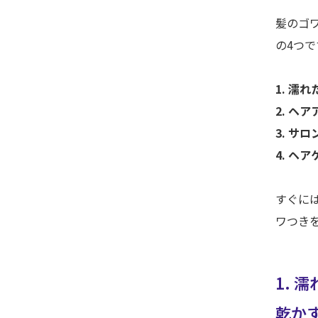
髪のゴ
の4つで
1. 濡
2. ヘ
3. サ
4. ヘ
すぐに
ワつき
1. 
乾か