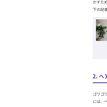
かすた
下の記
2. 
ゴワゴ
には、