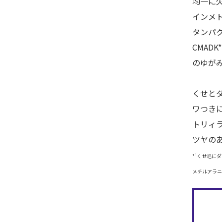
均一に
インメ
タンパク
CMADK
のゆが
くせと
ワつき
トリィ
ツヤの
*¹くせ毛に
メチルアラニ