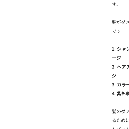
す。
髪がダ
です。
1. シ
ージ
2. ヘ
ジ
3. カ
4. 紫
髪のダ
るため