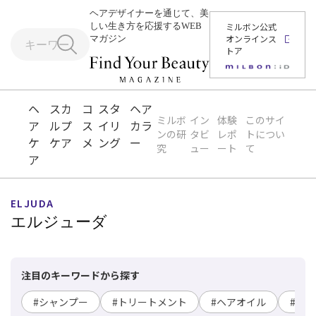
ヘアデザイナーを通じて、美
しい生き方を応援するWEB
ミルボン公式
オンラインス
マガジン
トア
ヘ
スカ
コ
スタ
ヘア
ミルボ
イン
体験
このサイ
ア
ルプ
ス
イリ
カラ
ンの研
タビ
レポ
トについ
ケ
ケア
メ
ング
ー
究
ュー
ート
て
ア
ELJUDA
エルジューダ
注目のキーワードから探す
#シャンプー
#トリートメント
#ヘアオイル
#ヘ