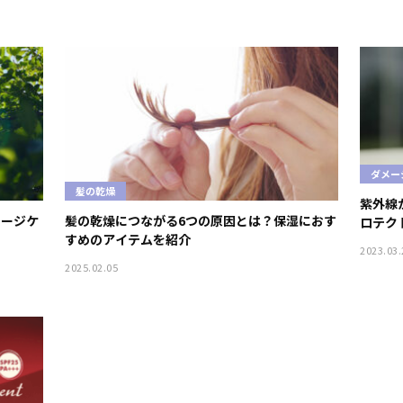
ダメー
髪の乾燥
紫外線
メージケ
髪の乾燥につながる6つの原因とは？保湿におす
ロテク
すめのアイテムを紹介
う！
2023.03.
2025.02.05