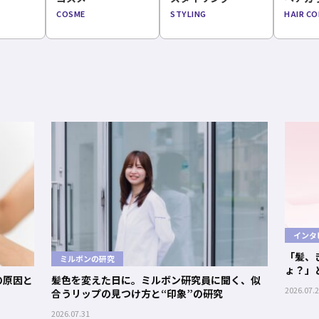
COSME
STYLING
HAIR C
インタ
「髪、
ミルボンの研究
ょ？」
の原因と
髪色を変えた日に。ミルボン研究員に聞く、似
ソムリエ
2026.07.
合うリップの見つけ方と“印象”の研究
2026.07.31