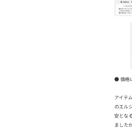
● 価
アイテ
のエル
安とな
ました