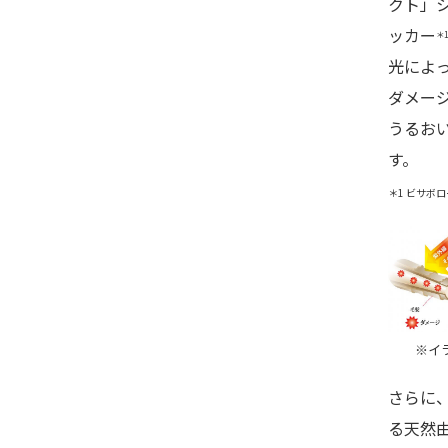
クト」
ッカー
＊
光によ
ダメー
うるお
す。
＊1 ビサボロ
※イ
さらに
る天然