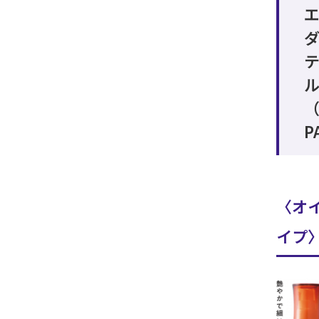
（
P
〈オ
イプ