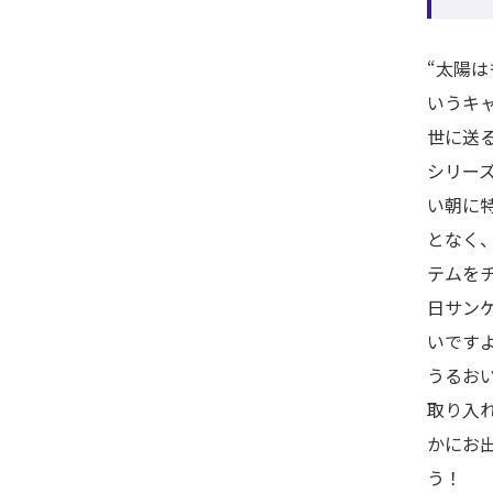
“太陽は
いうキ
世に送
シリー
い朝に
となく
テムを
日サン
いです
うるお
取り入
かにお
う！