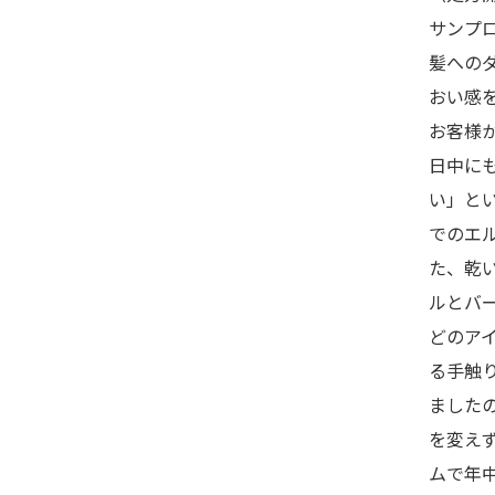
サンプ
髪への
おい感
お客様
日中に
い」と
でのエ
た、乾
ルとバ
どのア
る手触
ました
を変え
ムで年