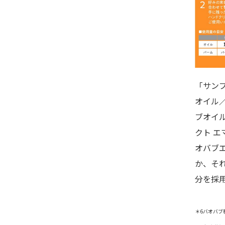
「サン
オイル
ブオイ
クト 
オバブ
か、そ
分を採
＊6バオバブ