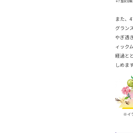
＊7 加水分
また、
グラン
やぎ透
ィック
経過と
しめま
※イ