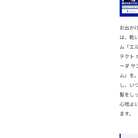
お出か
は、乾
ム「エル
テクト 
ーダ サ
ム」を
し、い
髪をし
心地よ
ます。