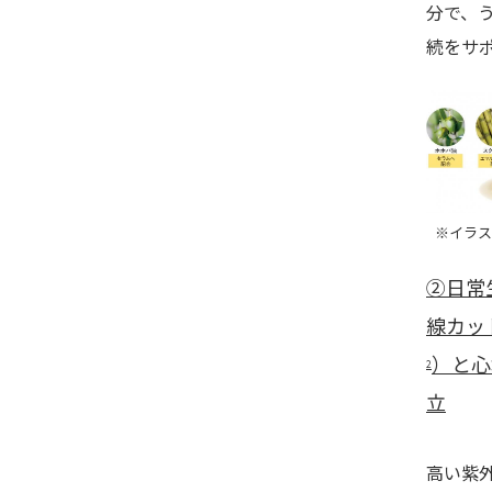
分で、
続をサ
※イラス
②日常
線カット
）と心
2
立
高い紫