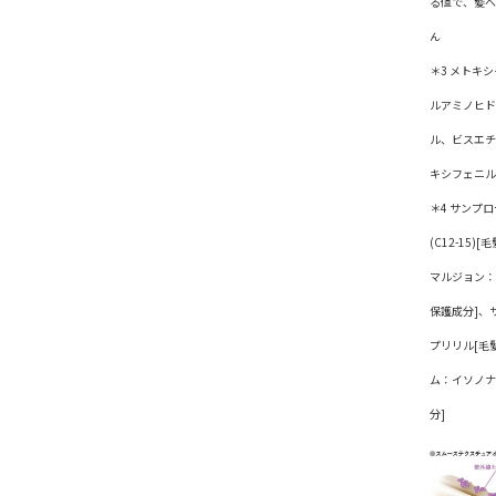
る値で、髪へ
ん
＊3 メトキ
ルアミノヒド
ル、ビスエチ
キシフェニル
＊4 サンプ
(C12-15
マルジョン：安
保護成分]、
プリリル[毛
ム：イソノナ
分]