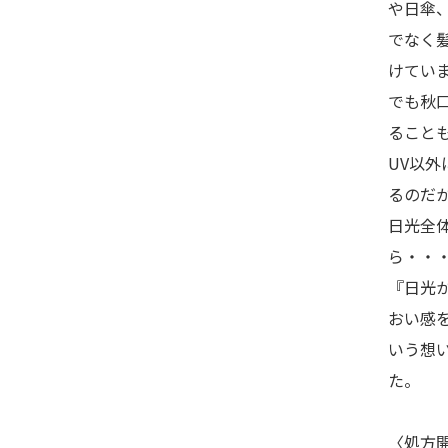
や日傘
でなく
けてい
でも秋
ること
UV以
るのだ
日光全
ら・・
『日光
おい感
いう想
た。
〈処方