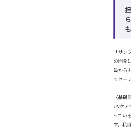
「サン
の開発
員から
ッセー
〈基礎
UVケ
ってい
す。私自