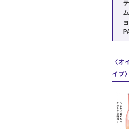
ョ
P
〈オ
イプ