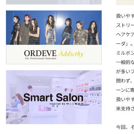
扱いや
ストリ
ヘアケ
ーダ」
ミルボ
一般的
が多い
問わず
ーンに
扱いや
来支持
今回、