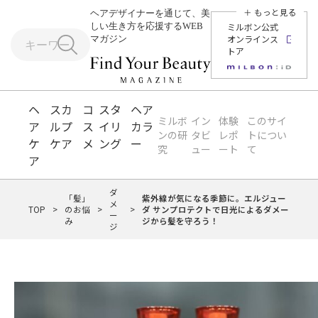
＋ もっと見る
ヘアデザイナーを通じて、美
しい生き方を応援するWEB
ミルボン公式
オンラインス
マガジン
トア
ヘ
スカ
コ
スタ
ヘア
ミルボ
イン
体験
このサイ
ア
ルプ
ス
イリ
カラ
ンの研
タビ
レポ
トについ
ケ
ケア
メ
ング
ー
究
ュー
ート
て
ア
ダ
「髪」
紫外線が気になる季節に。エルジュー
メ
TOP
>
のお悩
>
>
ダ サンプロテクトで日光によるダメー
ー
み
ジから髪を守ろう！
ジ