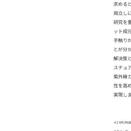
求める
両立し
研究を
ット成
手触り
とが分
解決策
スチュ
紫外線
性を高
実現し
＊2 SPF/