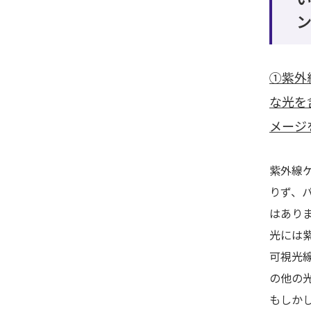
①紫外
な光を
メージ
紫外線
りず、
はあり
光には
可視光
の他の
もしか