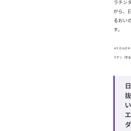
ラチン
がら、
るおい
す。
＊5 カルボ
ラチン（羊毛