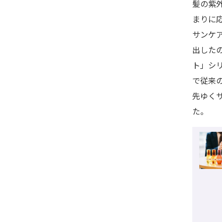
髪の紫
まりに
サンケ
出した
ト」シ
で従来
先ゆく
た。