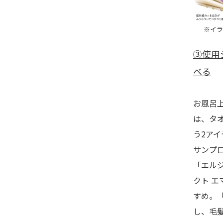
※イ
③使用
べる
お風呂
は、タ
う2ア
サンプロ
「エルジ
クト 
すめ。「
し、毛