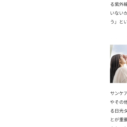
る紫外
いない
う」と
サンケ
やその
る日光
とが重