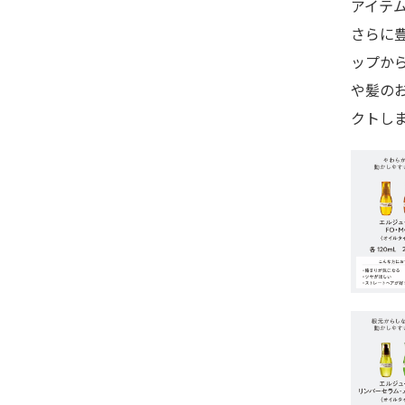
アイテ
さらに
ップか
や髪の
クトし