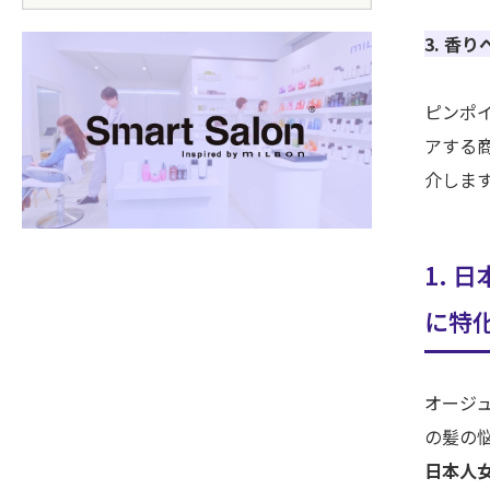
3. 香
ピンポ
アする
介しま
1. 
に特
オージ
の髪の
日本人