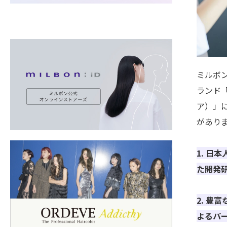
ミルボ
ランド「
ア）」
があり
1. 日
た開発
2. 豊
よるパ