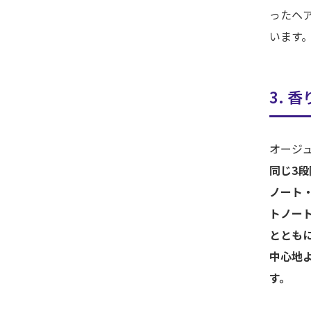
ったヘ
います
3. 
オージ
同じ3
ノート
トノー
ととも
中心地
す。