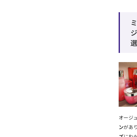
ミ
オージ
ン
があ
ズ
にわ