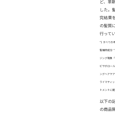
ど、革
した。
究結果
の髪質
行って
*1 すべて
髪補修成分
ジング現象「
ビサボロール
ングヘアケア
ライマティッ
トメントに配
以下の
の商品