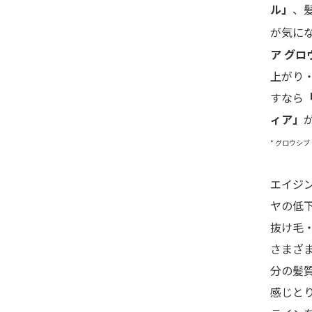
ル」
、
が気に
ア グロ
上がり
すなら
ィア」
* グロウシ
エイジ
ヤの低
抜け毛
さまざ
分の髪
感じと