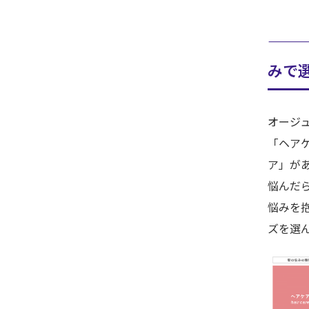
——
みで
オージ
「ヘア
ア」が
悩んだ
悩みを
ズを選