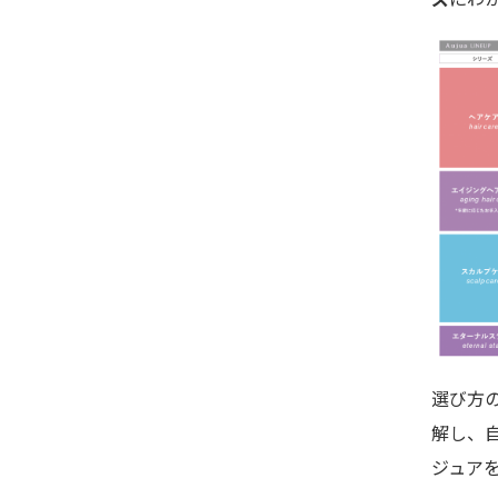
選び方
解し、
ジュア