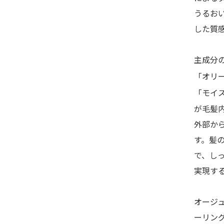
うるお
した質
主成分
「オリ
「モイ
が毛髪
外部か
す。髪
で、し
実現す
オージ
ーリン