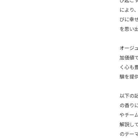
び起こ
により
びに幸
を思い
オージ
加価値
く心も
験を提
以下の
の香り
やチー
解説し
のテー