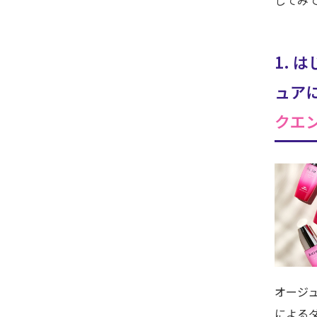
してみ
1. 
ュア
クエ
オージ
による