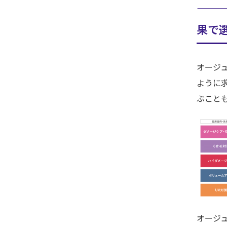
——
果で
オージ
ように
ぶこと
オージ