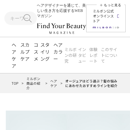
＋ もっと見る
ヘアデザイナーを通じて、美
しい生き方を応援するWEB
ミルボン公式
オンラインス
マガジン
トア
ヘ
スカ
コ
スタ
ヘア
ミルボ
イン
体験
このサイ
ア
ルプ
ス
イリ
カラ
ンの研
タビ
レポ
トについ
ケ
ケア
メ
ング
ー
究
ュー
ート
て
ア
ミルボン
ヘア
オージュアはどう選ぶ？髪の悩み
TOP
>
商品の紹
>
>
ケア
にあわせたおすすめラインを紹介
介