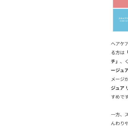
ヘアケ
る方は
チ」
、
ージュア
メージ
ジュア 
すめで
一方、
んわり