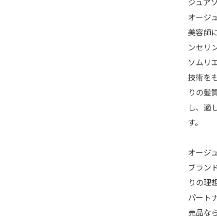
ジュア
オージ
美容師
ンセリ
ソムリ
技術を
りの髪
し、適
す。
オージ
ブラン
りの理
パート
売品な