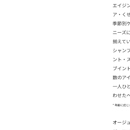
エイジ
ア・く
季節別
ニーズ
揃えて
シャン
ント・
ブイン
数のア
一人ひ
わせた
* 年齢に応
オージ