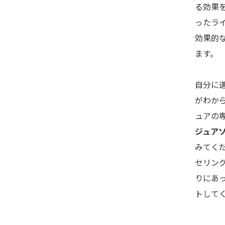
る効果
ったラ
効果的
ます。
自分に
がわか
ュアの
ジュア
みてく
セリン
りにあ
トして