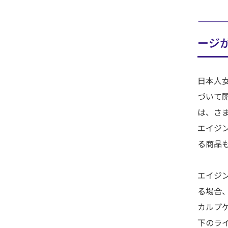
——
ージ
日本人
づいて
は、さ
エイジ
る商品
エイジ
る場合
カルプ
下のラ