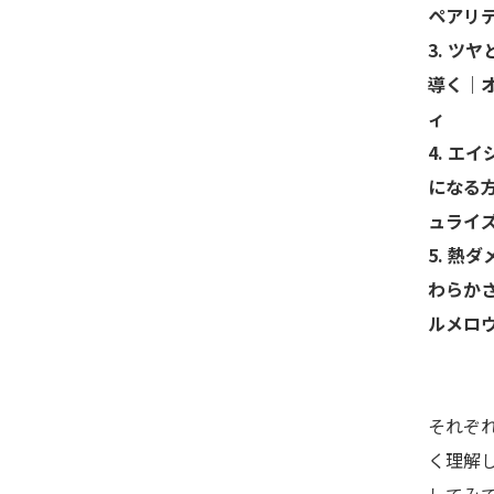
ペアリ
3. ツ
導く｜
ィ
4. エ
になる
ュライ
5. 熱
わらか
ルメロ
それぞ
く理解