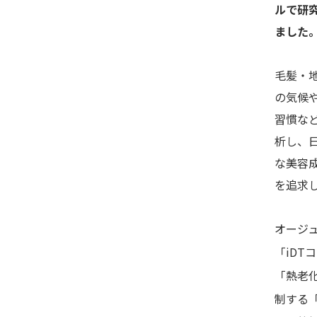
ルで研
ました
毛髪・
の気候
習慣な
析し、
な美容
を追求
オージ
「iDT
「熱老
制する「