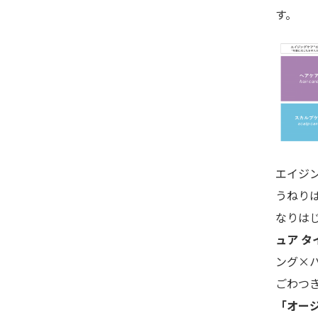
す。
エイジ
うねり
なりは
ュア タ
ング×
ごわつ
「オージ