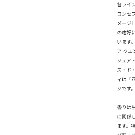
各ライ
コンセ
メージ
の嗜好
います
ア ク
ジュア
ズ・ド
ィは「
ジです
香りは
に関係
ます。