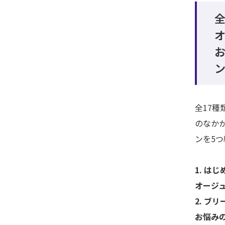
全
ン
全17種
のなか
ンを5
1. は
オージュ
2. ブ
お悩み