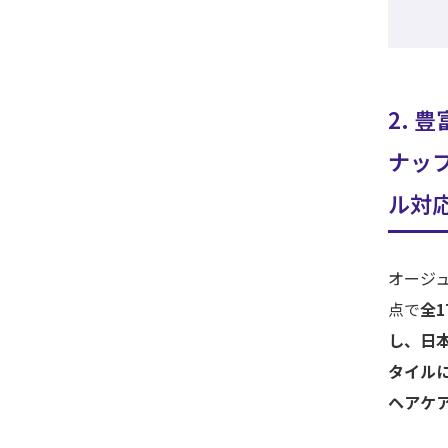
2. 
ナッ
ル対
オージュ
点で
全
し、日
タイル
ヘアケ