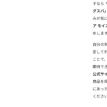
すなら
グスパ
みが気
ア モイ
めしま
自分の
定して
ことで
期待で
公式サ
商品を
にあっ
くださ