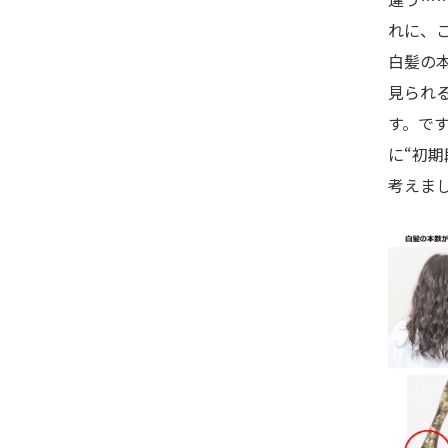
れに、
白髪の
見られ
す。で
に“初期
考えま