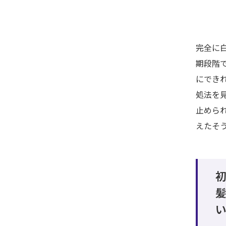
完全に
期段階
にでき
処法を
止めら
えたそ