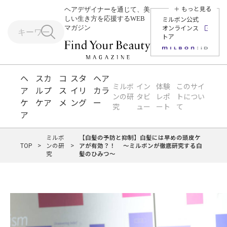
＋ もっと見る
ヘアデザイナーを通じて、美
しい生き方を応援するWEB
ミルボン公式
オンラインス
マガジン
トア
ヘ
スカ
コ
スタ
ヘア
ミルボ
イン
体験
このサイ
ア
ルプ
ス
イリ
カラ
ンの研
タビ
レポ
トについ
ケ
ケア
メ
ング
ー
究
ュー
ート
て
ア
ミルボ
【白髪の予防と抑制】白髪には早めの頭皮ケ
TOP
>
ンの研
>
アが有効？！ ～ミルボンが徹底研究する白
究
髪のひみつ～