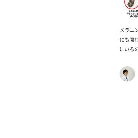
メラニ
にも関
にいる