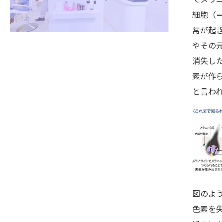
細胞（
常が起
やその
消失し
素が作
と言わ
図のよ
色素を