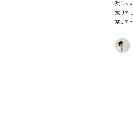
奨して
抜けて
察して