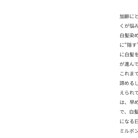
加齢に
くが悩
白髪染
に“隠す
に白髪
が進ん
これま
諦める
えられ
は、早
で、白
になる
ミルボ