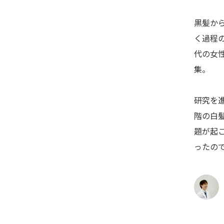
黒髪か
く過程の
代の女性
集。
研究を
階の白
題が起
ったの