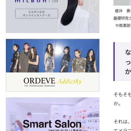
櫻井 勇
基礎研究
や医薬部
そもそ
か。
それは
てメラ