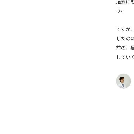
過去に
う。
ですが
したの
前の、
してい