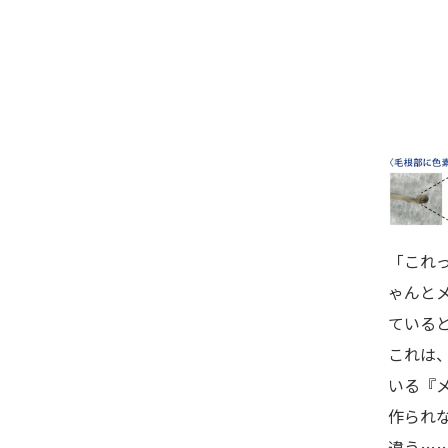
「これ
ゃんと
ている
これは
いる『
作られ
違う…