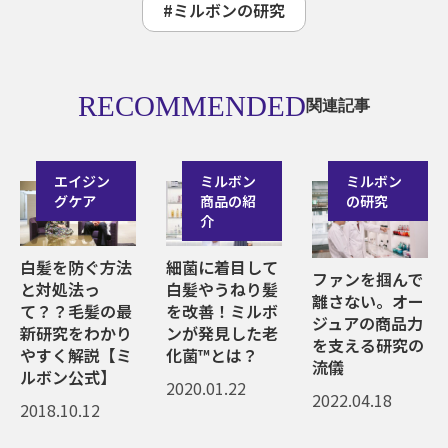
#ミルボンの研究
RECOMMENDED
関連記事
エイジン
ミルボン
ミルボン
グケア
商品の紹
の研究
介
白髪を防ぐ方法
細菌に着目して
ファンを掴んで
と対処法っ
白髪やうねり髪
離さない。オー
て？？毛髪の最
を改善！ミルボ
ジュアの商品力
新研究をわかり
ンが発見した老
を支える研究の
やすく解説【ミ
化菌™とは？
流儀
ルボン公式】
2020.01.22
2022.04.18
2018.10.12