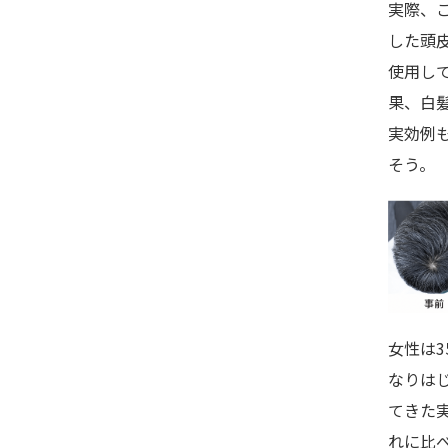
実際、
した頭
使用し
果、白
実効例
そう。
女性は3
なりはじ
てきた
れに比