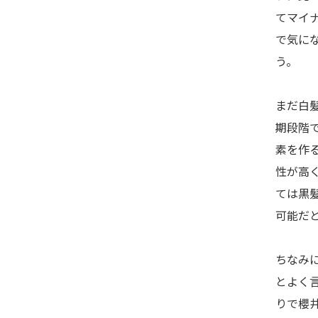
てマイ
で気に
う。
まだ白
期段階
素を作
性が高
ては黒
可能だ
ちなみ
とよく
りで櫻