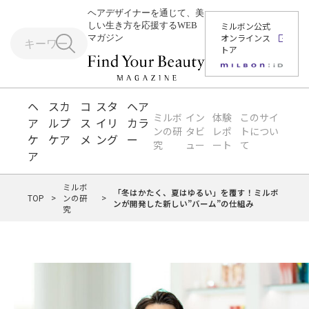
ヘアデザイナーを通じて、美
しい生き方を応援するWEB
ミルボン公式
オンラインス
マガジン
トア
ヘ
スカ
コ
スタ
ヘア
ミルボ
イン
体験
このサイ
ア
ルプ
ス
イリ
カラ
ンの研
タビ
レポ
トについ
ケ
ケア
メ
ング
ー
究
ュー
ート
て
ア
ミルボ
「冬はかたく、夏はゆるい」を覆す！ミルボ
TOP
>
ンの研
>
ンが開発した新しい”バーム”の仕組み
究