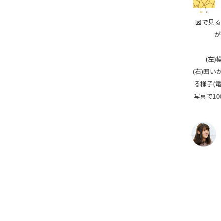
図で見る
が
(左)
(右)囲い
る様子(
写真で10