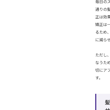
毎日の
通りの
正は効
矯正は
るため
に減ら
ただし
なうた
切にア
す。