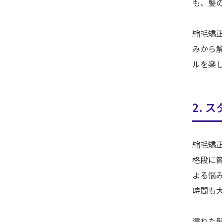
も、髪
縮毛矯
みから
ルを楽
2. 
縮毛矯
格段に
よる悩
時間も
濡れた