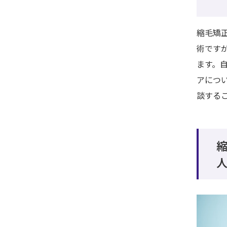
縮毛矯
術です
ます。
アにつ
談する