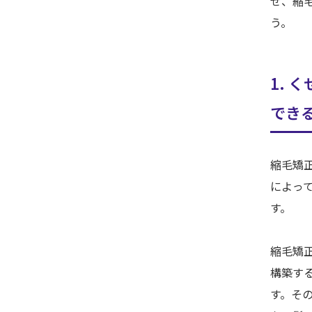
せ、縮
う。
1. 
でき
縮毛矯
によっ
す。
縮毛矯
構築す
す。そ