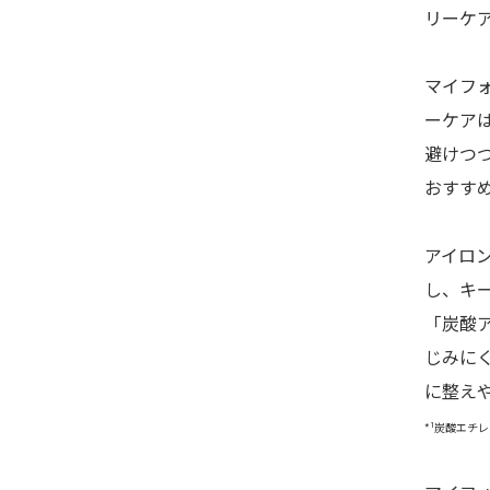
リーケ
マイフォ
ーケア
避けつ
おすす
アイロ
し、キ
「炭酸
じみに
に整え
*¹炭酸エチ