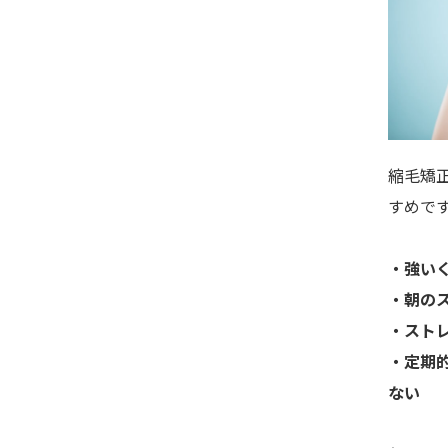
縮毛矯
すめで
・強い
・朝の
・スト
・定期
ない