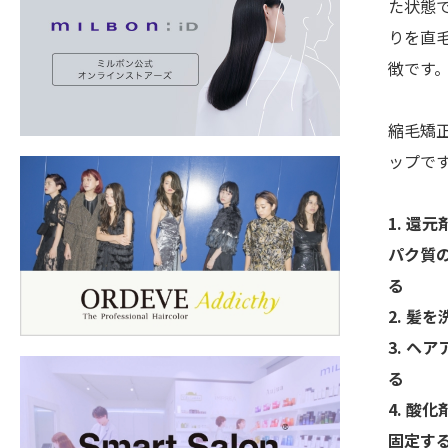
た状態
りを直
徴です
縮毛矯
ップで
1. 還
パク質
る
2. 髪
3. ヘ
る
4. 酸
固定す