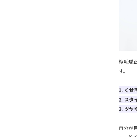
縮毛矯
す。
1. く
2. ス
3. ツ
自分が