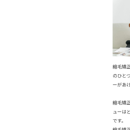
縮毛矯
のひと
ーがあ
縮毛矯
ューは
です。
縮毛矯