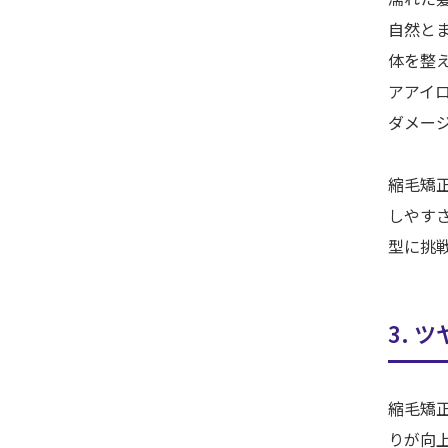
自然と
体を整
アアイ
ダメー
縮毛矯
しやす
型に挑
3. 
縮毛矯
りが向