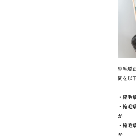
縮毛矯
問を以
・縮毛
・縮毛
か
・縮毛
か