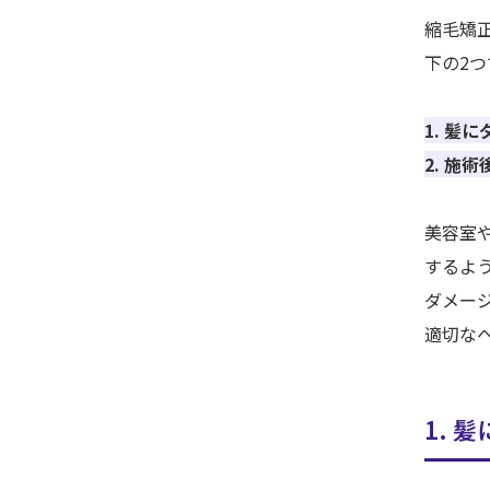
縮毛矯
下の2つ
1. 髪
2. 施
美容室
するよ
ダメー
適切な
1. 