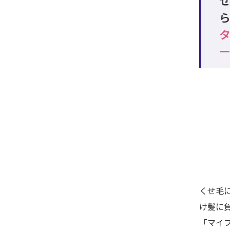
タ
くせ毛
け髪に
「マイフ