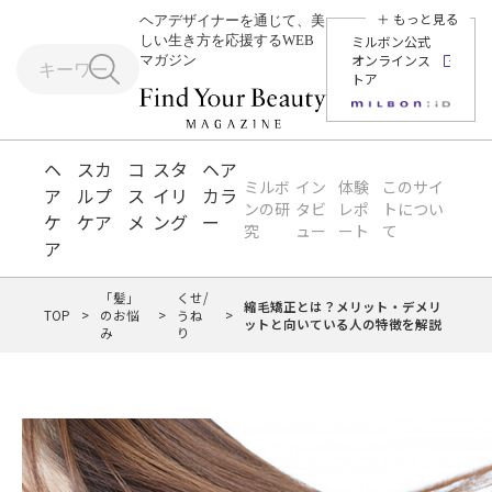
＋ もっと見る
ヘアデザイナーを通じて、美
しい生き方を応援するWEB
ミルボン公式
オンラインス
マガジン
トア
ヘ
スカ
コ
スタ
ヘア
ミルボ
イン
体験
このサイ
ア
ルプ
ス
イリ
カラ
ンの研
タビ
レポ
トについ
ケ
ケア
メ
ング
ー
究
ュー
ート
て
ア
「髪」
くせ/
縮毛矯正とは？メリット・デメリ
TOP
>
のお悩
>
うね
>
ットと向いている人の特徴を解説
み
り