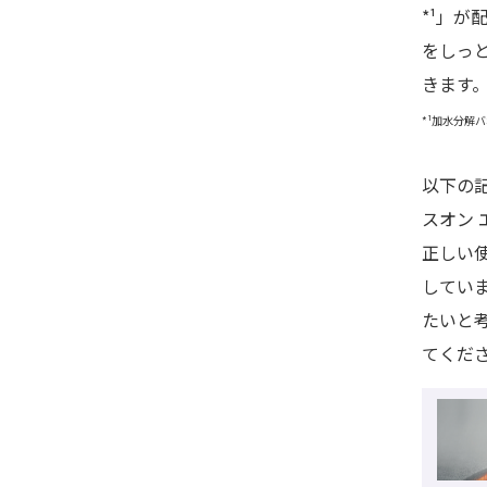
*¹」が
をしっ
きます
*¹加水分解
以下の
スオン
正しい
してい
たいと
てくだ