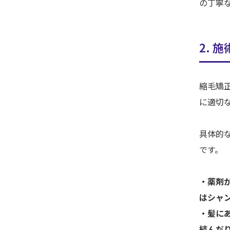
の丁寧
2. 
縮毛矯
に適切
具体的
です。
・薬剤
はシャ
・髪に
結んだ