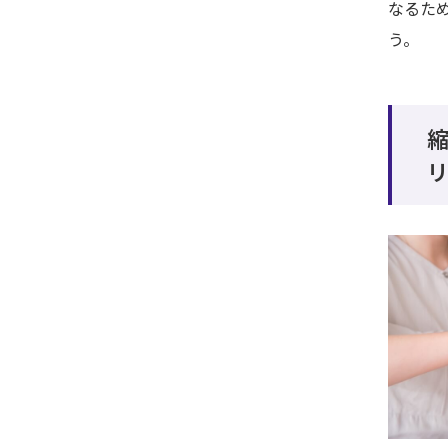
なるた
う。