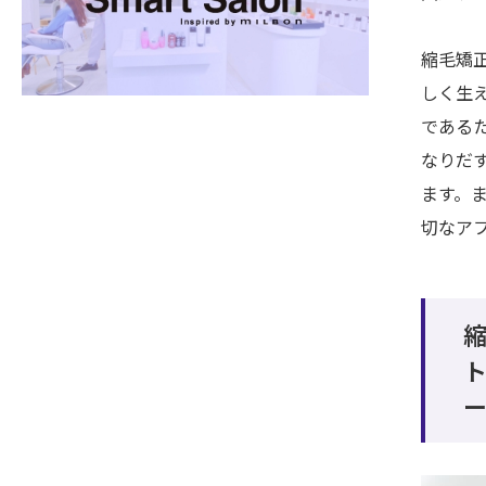
縮毛矯
しく生
である
なりだ
ます。
切なア