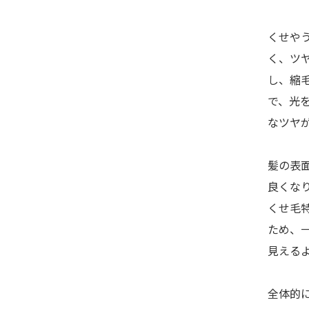
くせや
く、ツ
し、縮
で、光
なツヤ
髪の表
良くな
くせ毛
ため、
見える
全体的