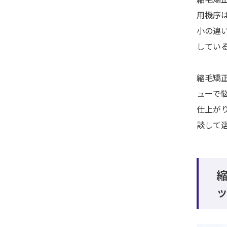
用機序
小の違
してい
縮毛矯
ューで
仕上が
談して