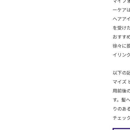
マイフォ
ーケア
ヘアア
を受け
おすす
徐々に
イリン
以下の
マイズ
用前後
す。髪
りのあ
チェッ