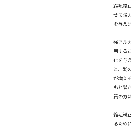
縮毛矯
せる強
を与え
強アル
用する
化を与
と、髪
が増え
もと髪
質の方
縮毛矯
るため