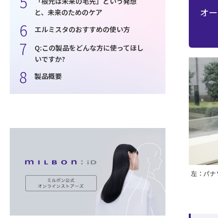
「根元は未来の毛先」という発想
オー
と、未来のためのケア
エルミスタのおすすめの使い方
Q:この製品をどんな方に使ってほし
いですか?
製品概要
左：パナ