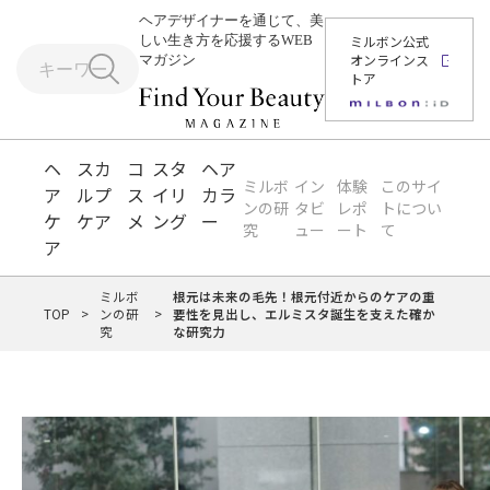
ヘアデザイナーを通じて、美
しい生き方を応援するWEB
ミルボン公式
オンラインス
マガジン
トア
ヘ
スカ
コ
スタ
ヘア
ミルボ
イン
体験
このサイ
ア
ルプ
ス
イリ
カラ
ンの研
タビ
レポ
トについ
ケ
ケア
メ
ング
ー
究
ュー
ート
て
ア
ミルボ
根元は未来の毛先！根元付近からのケアの重
TOP
>
ンの研
>
要性を見出し、エルミスタ誕生を支えた確か
究
な研究力