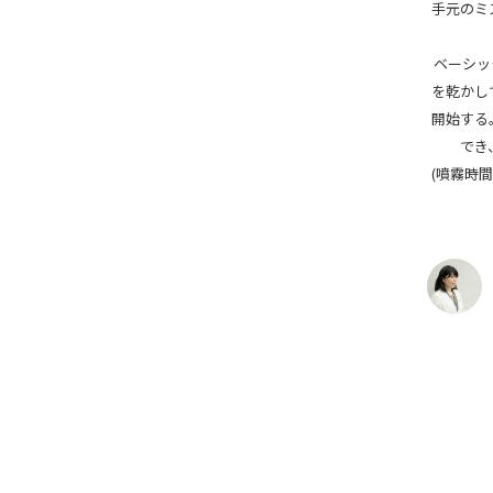
手元のミ
ベーシッ
を乾かし
開始する
でき
(噴霧時