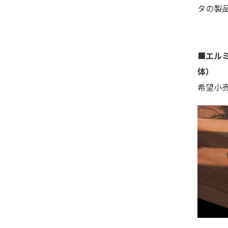
タの製
■エルミ
体）
希望小売