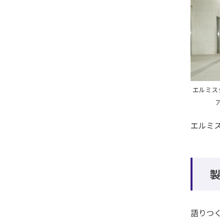
エルミス
エルミ
語りつ